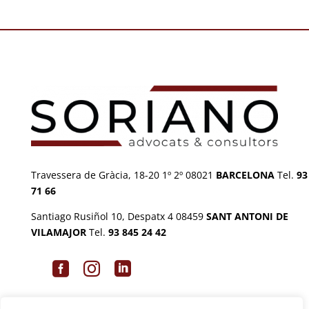
Travessera de Gràcia, 18-20 1º 2º 08021
BARCELONA
Tel.
93
71 66
Santiago Rusiñol 10, Despatx 4 08459
SANT ANTONI DE
VILAMAJOR
Tel.
93 845 24 42


