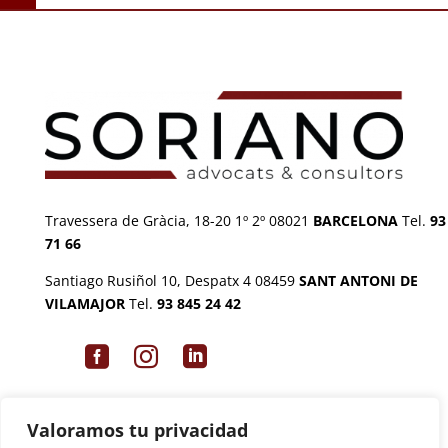
Travessera de Gràcia, 18-20 1º 2º 08021
BARCELONA
Tel.
93
71 66
Santiago Rusiñol 10, Despatx 4 08459
SANT ANTONI DE
VILAMAJOR
Tel.
93 845 24 42



Valoramos tu privacidad