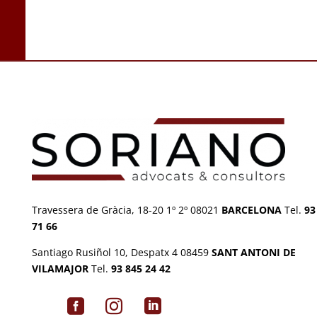
Travessera de Gràcia, 18-20 1º 2º 08021
BARCELONA
Tel.
93
71 66
Santiago Rusiñol 10, Despatx 4 08459
SANT ANTONI DE
VILAMAJOR
Tel.
93 845 24 42


